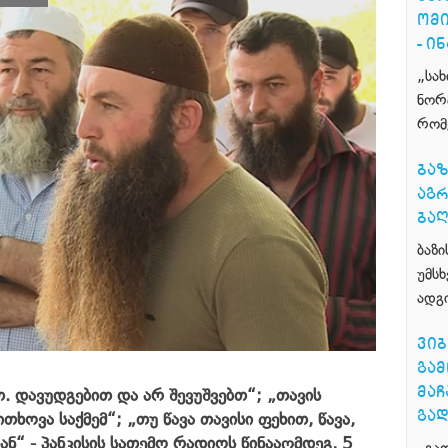
ᲝᲛᲘ
- Ი
„სა
ნორ
რომ
ᲑᲐᲖ
ᲐᲒ
ᲑᲐᲦ
ბაზ
უმს
ადგ
ᲕᲘᲑ
ᲒᲐᲛ
ᲛᲐ
თ. დავუდგებით და არ შევუშვებთ“; „თავის
ᲒᲐ
ხოვა საქმემ“; „თუ წავა თავისი ფეხით, წავა,
ნ“ - პანკისის სათემო რადიოს წინააღმდეგ, 5