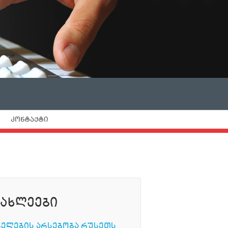
ᲙᲝᲜᲢᲐᲥᲢᲘ
ᲘᲐᲮᲚᲔᲔᲑᲘ
ᲠᲔᲚᲔᲑᲘᲡ ᲐᲠᲡᲔᲑᲝᲑᲐ ᲠᲣᲡᲔᲗᲡ